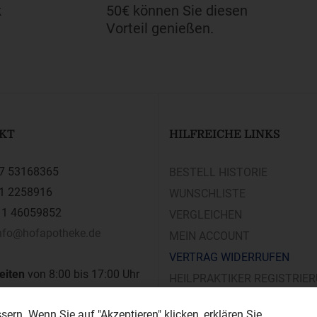
k
50€ können Sie diesen
Vorteil genießen.
KT
HILFREICHE LINKS
7 53168365
BESTELL HISTORIE
1 2258916
WUNSCHLISTE
1 46059852
VERGLEICHEN
nfo@hofapotheke.de
MEIN ACCOUNT
VERTRAG WIDERRUFEN
eiten
von 8:00 bis 17:00 Uhr
HEILPRAKTIKER REGISTRIE
 bis samstags
ern. Wenn Sie auf "Akzeptieren" klicken, erklären Sie