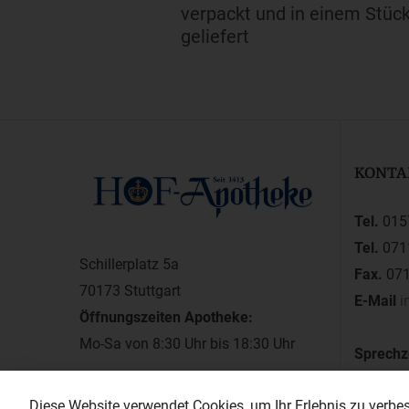
verpackt und in einem Stüc
geliefert
KONTA
Tel.
015
Tel.
071
Schillerplatz 5a
Fax.
071
70173 Stuttgart
E-Mail
i
Öffnungszeiten Apotheke:
Mo-Sa von 8:30 Uhr bis 18:30 Uhr
Sprechz
montags
Diese Website verwendet Cookies, um Ihr Erlebnis zu verbess