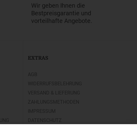
Wir geben Ihnen die
Bestpreisgarantie und
vorteilhafte Angebote.
EXTRAS
AGB
WIDERRUFSBELEHRUNG
VERSAND & LIEFERUNG
ZAHLUNGSMETHODEN
IMPRESSUM
RUNG
DATENSCHUTZ