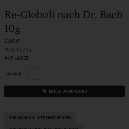
Zum
Re-Globuli nach Dr. Bach
Anfang
10g
der
Bildergalerie
6,95 €
springen
695,00 €
/ kg
AUF LAGER
Anzahl
IN DEN WARENKORB
ZUR WUNSCHLISTE HINZUFÜGEN