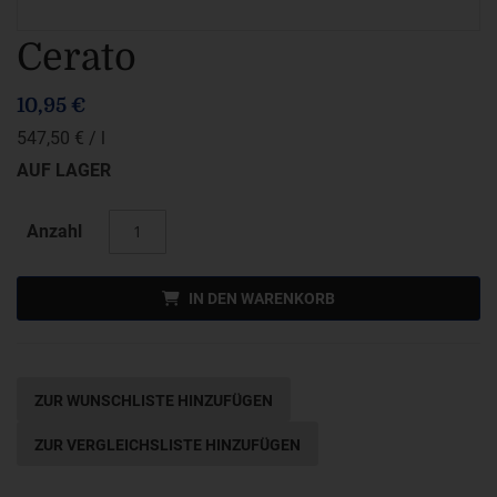
Zum
Cerato
Anfang
10,95 €
der
547,50 €
/ l
Bildergalerie
AUF LAGER
springen
Anzahl
IN DEN WARENKORB
ZUR WUNSCHLISTE HINZUFÜGEN
ZUR VERGLEICHSLISTE HINZUFÜGEN