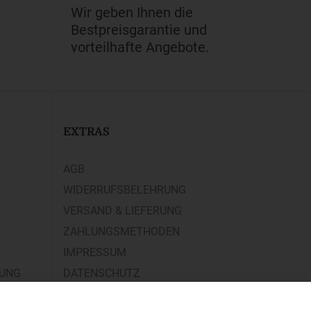
Wir geben Ihnen die
Bestpreisgarantie und
vorteilhafte Angebote.
EXTRAS
AGB
WIDERRUFSBELEHRUNG
VERSAND & LIEFERUNG
ZAHLUNGSMETHODEN
IMPRESSUM
RUNG
DATENSCHUTZ