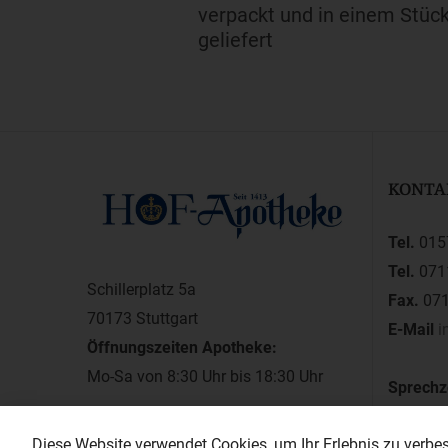
verpackt und in einem Stüc
geliefert
KONTA
Tel.
015
Tel.
071
Schillerplatz 5a
Fax.
071
70173 Stuttgart
E-Mail
i
Öffnungszeiten Apotheke:
Mo-Sa von 8:30 Uhr bis 18:30 Uhr
Sprechz
montags
Diese Website verwendet Cookies, um Ihr Erlebnis zu verbess