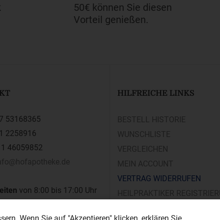
k
50€ können Sie diesen
Vorteil genießen.
KT
HILFREICHE LINKS
7 53168365
BESTELL HISTORIE
1 2258916
WUNSCHLISTE
1 46059852
VERGLEICHEN
nfo@hofapotheke.de
MEIN ACCOUNT
VERTRAG WIDERRUFEN
eiten
von 8:00 bis 17:00 Uhr
HEILPRAKTIKER REGISTRIE
 bis samstags
ern. Wenn Sie auf "Akzeptieren" klicken, erklären Sie