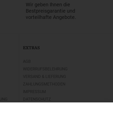
Wir geben Ihnen die
Bestpreisgarantie und
vorteilhafte Angebote.
EXTRAS
AGB
WIDERRUFSBELEHRUNG
VERSAND & LIEFERUNG
ZAHLUNGSMETHODEN
IMPRESSUM
RUNG
DATENSCHUTZ