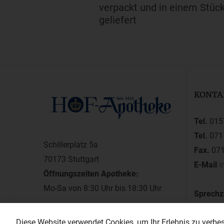
verpackt und in einem Stüc
geliefert
KONTA
Tel.
015
Tel.
071
Schillerplatz 5a
Fax.
071
70173 Stuttgart
E-Mail
i
Öffnungszeiten Apotheke:
Mo-Sa von 8:30 Uhr bis 18:30 Uhr
Sprechz
montags
Diese Website verwendet Cookies, um Ihr Erlebnis zu verbess