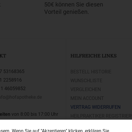
k
50€ können Sie diesen
Vorteil genießen.
KT
HILFREICHE LINKS
7 53168365
BESTELL HISTORIE
1 2258916
WUNSCHLISTE
1 46059852
VERGLEICHEN
nfo@hofapotheke.de
MEIN ACCOUNT
VERTRAG WIDERRUFEN
eiten
von 8:00 bis 17:00 Uhr
HEILPRAKTIKER REGISTRIE
 bis samstags
ern. Wenn Sie auf "Akzeptieren" klicken, erklären Sie