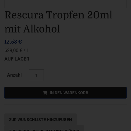
Zum
Rescura Tropfen 20ml
Anfang
mit Alkohol
der
Bildergalerie
12,58 €
springen
629,00 €
/ l
AUF LAGER
Anzahl
IN DEN WARENKORB
ZUR WUNSCHLISTE HINZUFÜGEN