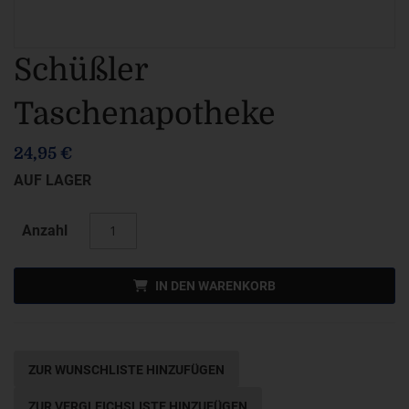
Zum
Schüßler
Anfang
Taschenapotheke
der
Bildergalerie
24,95 €
springen
AUF LAGER
Anzahl
IN DEN WARENKORB
ZUR WUNSCHLISTE HINZUFÜGEN
ZUR VERGLEICHSLISTE HINZUFÜGEN