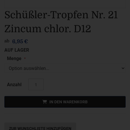
Zum
Schüßler-Tropfen Nr. 21
Anfang
Zincum chlor. D12
der
Bildergalerie
ab
6,95 €
springen
AUF LAGER
Menge
Anzahl
IN DEN WARENKORB
ZUR WUNSCHLISTE HINZUFÜGEN