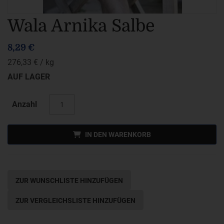
Zum
Wala Arnika Salbe
Anfang
8,29 €
der
276,33 €
/ kg
Bildergalerie
AUF LAGER
springen
Anzahl
IN DEN WARENKORB
ZUR WUNSCHLISTE HINZUFÜGEN
ZUR VERGLEICHSLISTE HINZUFÜGEN