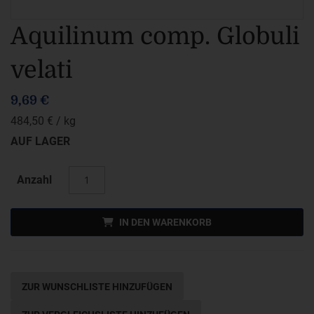
Zum
Aquilinum comp. Globuli
Anfang
velati
der
Bildergalerie
9,69 €
springen
484,50 €
/ kg
AUF LAGER
Anzahl
IN DEN WARENKORB
ZUR WUNSCHLISTE HINZUFÜGEN