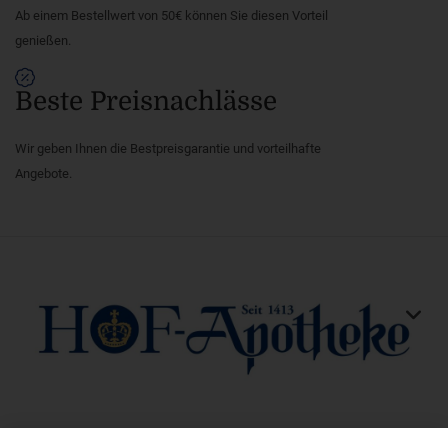
Ab einem Bestellwert von 50€ können Sie diesen Vorteil
genießen.
Beste Preisnachlässe
Wir geben Ihnen die Bestpreisgarantie und vorteilhafte
Angebote.
KONTAKT