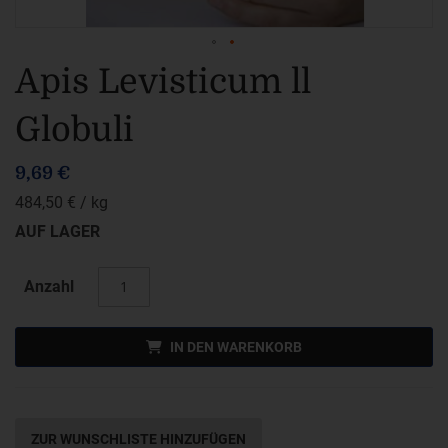
Zum
Apis Levisticum ll
Anfang
Globuli
der
Bildergalerie
9,69 €
springen
484,50 €
/ kg
AUF LAGER
Anzahl
IN DEN WARENKORB
ZUR WUNSCHLISTE HINZUFÜGEN